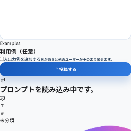
Examples
利用例（任意）
入出力例を追加する
例があると他のユーザーがそのまま試せます。
投稿する
プロンプトを読み込み中です。
形式
生成
カテゴリ
未分類
投稿者