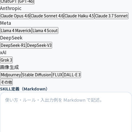
ChatGPT (GPT-4o)
Anthropic
Claude Opus 4.6
Claude Sonnet 4.6
Claude Haiku 4.5
Claude 3.7 Sonnet
Meta
Llama 4 Maverick
Llama 4 Scout
DeepSeek
DeepSeek-R1
DeepSeek-V3
xAI
Grok 3
画像生成
Midjourney
Stable Diffusion
FLUX
DALL-E 3
その他
SKILL定義（Markdown）